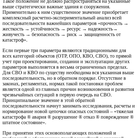
Такое положение не должно распространяться на указанные
выше стратегически важные здания и сооружения.
Применительно к ним существенное значение приобретает
комплексный расчетно-экспериментальный анализ всей
последовательности важнейших параметров «прочность →
жесткость → устойчивость → ресурс → надежность→
живучесть → безопасность → риск → защищенность от
катастроф».
Если первые три параметра являются традиционными для
всех категорий объектов (ОТР, ОПО, КВО, СВО), то прямой
учет при проектировании, создании и эксплуатации других
параметров выполняется в весьма ограниченных пределах.
Для СВО и КВО по существу необходима вся указанная выше
последовательность, но в обратном порядке. Отсутствие в
законах, регламентах, нормах такой постановки проблем
является одной из главных причин возникновения и развития
чрезвычайных ситуаций в первую очередь на СВО.
Принципиальное значение в этой обратной
последовательности начнут занимать исследования, расчеты и
нормирование новой цепочки опасных состояний – «тяжелая
катастрофа ® авария ® разрушение ® отказ ® повреждение ®
штатное состояние».
При принятии этих основополагающих положений и