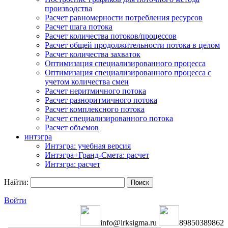
производства
Расчет равномерности потребления ресурсов
Расчет шага потока
Расчет количества потоков/процессов
Расчет общей продолжительности потока в целом
Расчет количества захваток
Оптимизация специализированного процесса
Оптимизация специализированного процесса с
учетом количества смен
Расчет неритмичного потока
Расчет разноритмичного потока
Расчет комплексного потока
Расчет специализированного потока
Расчет объемов
интэгра
Интэгра: учебная версия
Интэгра+Гранд-Смета: расчет
Интэгра: расчет
Найти:
Войти
info@irksigma.ru
89850389862