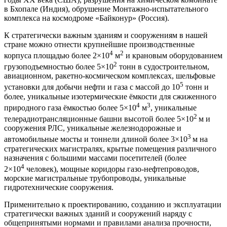
в Бхопале (Индия), обрушение Монтажно-испытательного
комплекса на космодроме «Байконур» (Россия).
К стратегически важным зданиям и сооружениям в нашей
стране можно отнести крупнейшие производственные
4
2
корпуса площадью более 2×10
м
и крановым оборудованием
2
грузоподъемностью более 5×10
тонн в судостроительном,
авиационном, ракетно-космическом комплексах, шельфовые
5
установки для добычи нефти и газа с массой до 10
тонн и
более, уникальные изотермические ёмкости для сжиженного
4
3
природного газа ёмкостью более 5×10
м
, уникальные
2
телерадиотрансляционные башни высотой более 5×10
м и
сооружения РЛС, уникальные железнодорожные и
3
автомобильные мосты и тоннели длиной более 3×10
м на
стратегических магистралях, крытые помещения различного
назначения с большими массами посетителей (более
4
2×10
человек), мощные коридоры газо-нефтепроводов,
морские магистральные трубопроводы, уникальные
гидротехнические сооружения.
Применительно к проектированию, созданию и эксплуатации
стратегически важных зданий и сооружений наряду с
общепринятыми нормами и правилами анализа прочности,