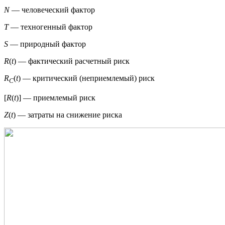
N
— человеческий фактор
Т
— техногенный фактор
S
— природный фактор
R
(
t
) — фактический расчетный риск
R
(
t
) — критический (неприемлемый) риск
C
[
R
(
t
)] — приемлемый риск
Z
(
t
) — затраты на снижение риска