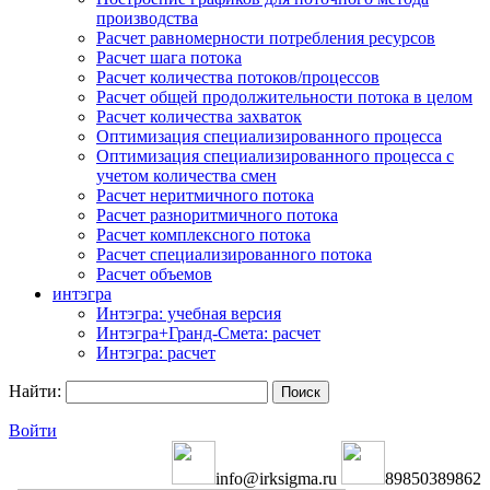
производства
Расчет равномерности потребления ресурсов
Расчет шага потока
Расчет количества потоков/процессов
Расчет общей продолжительности потока в целом
Расчет количества захваток
Оптимизация специализированного процесса
Оптимизация специализированного процесса с
учетом количества смен
Расчет неритмичного потока
Расчет разноритмичного потока
Расчет комплексного потока
Расчет специализированного потока
Расчет объемов
интэгра
Интэгра: учебная версия
Интэгра+Гранд-Смета: расчет
Интэгра: расчет
Найти:
Войти
info@irksigma.ru
89850389862