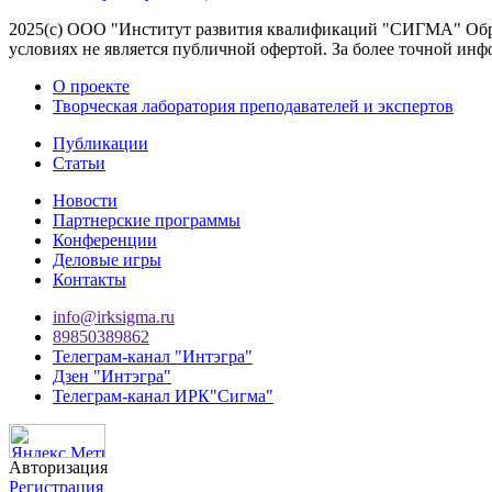
2025(с) ООО "Институт развития квалификаций "СИГМА" Обра
условиях не является публичной офертой. За более точной 
О проекте
Творческая лаборатория преподавателей и экспертов
Публикации
Статьи
Новости
Партнерские программы
Конференции
Деловые игры
Контакты
info@irksigma.ru
89850389862
Телеграм-канал "Интэгра"
Дзен "Интэгра"
Телеграм-канал ИРК"Сигма"
Авторизация
Регистрация