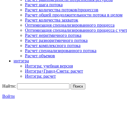
Расчет шага потока
Расчет количества потоков/процессов
Расчет общей продолжительности потока в целом
Расчет количества захваток
Оптимизация специализированного процесса
Оптимизация специализированного процесса с учет
Расчет неритмичного потока
Расчет разноритмичного потока
Расчет комплексного потока
Расчет специализированного потока
Расчет объемов
интэгра
Интэгра: учебная версия
Интэгра+Гранд-Смета: расчет
Интэгра: расчет
Найти:
Войти