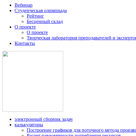
Вебинар
Студенческая олимпиада
Рейтинг
Бесценный склад
О проекте
О проекте
Творческая лаборатория преподавателей и эксперто
Контакты
электронный сборник задач
калькуляторы
Построение графиков для поточного метода произв
Расчет равномерности потребления ресурсов