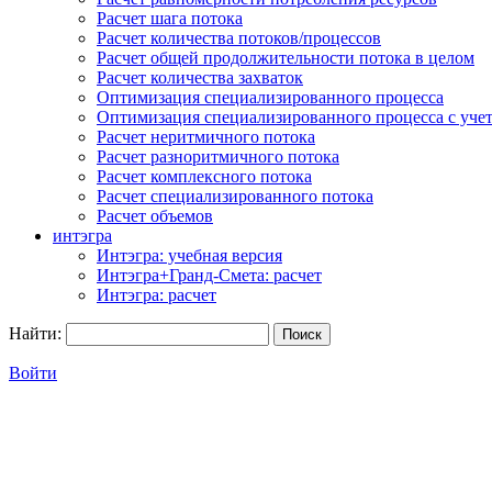
Расчет шага потока
Расчет количества потоков/процессов
Расчет общей продолжительности потока в целом
Расчет количества захваток
Оптимизация специализированного процесса
Оптимизация специализированного процесса с учет
Расчет неритмичного потока
Расчет разноритмичного потока
Расчет комплексного потока
Расчет специализированного потока
Расчет объемов
интэгра
Интэгра: учебная версия
Интэгра+Гранд-Смета: расчет
Интэгра: расчет
Найти:
Войти