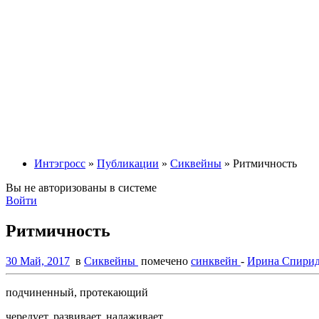
Интэгросс
»
Публикации
»
Сиквейны
» Ритмичность
Вы не авторизованы в системе
Войти
Ритмичность
30 Май, 2017
в
Сиквейны
помечено
синквейн
-
Ирина Спирид
подчиненный, протекающий
чередует, развивает, налаживает