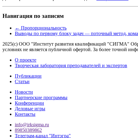
Навигация по записям
←
Пропорциональность
Выводы по первому блоку задач — поточный метод, 
2025(с) ООО "Институт развития квалификаций "СИГМА" Обра
условиях не является публичной офертой. За более точной 
О проекте
Творческая лаборатория преподавателей и экспертов
Публикации
Статьи
Новости
Партнерские программы
Конференции
Деловые игры
Контакты
info@irksigma.ru
89850389862
Телеграм-канал "Интэгра"