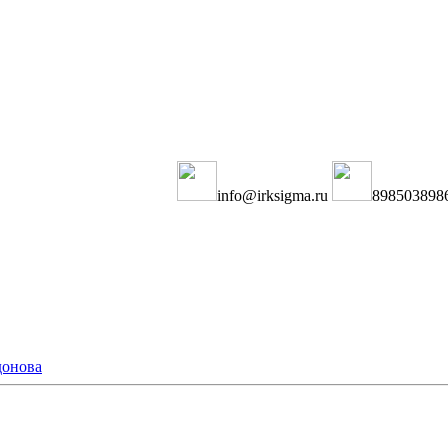
info@irksigma.ru
898503898
онова