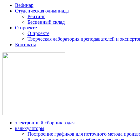
Вебинар
Студенческая олимпиада
Рейтинг
Бесценный склад
О проекте
О проекте
Творческая лаборатория преподавателей и эксперто
Контакты
электронный сборник задач
калькуляторы
Построение графиков для поточного метода произв
Расчет равномерности потребления ресурсов