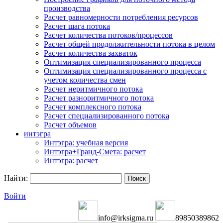
производства
Расчет равномерности потребления ресурсов
Расчет шага потока
Расчет количества потоков/процессов
Расчет общей продолжительности потока в целом
Расчет количества захваток
Оптимизация специализированного процесса
Оптимизация специализированного процесса с
учетом количества смен
Расчет неритмичного потока
Расчет разноритмичного потока
Расчет комплексного потока
Расчет специализированного потока
Расчет объемов
интэгра
Интэгра: учебная версия
Интэгра+Гранд-Смета: расчет
Интэгра: расчет
Найти:
Войти
info@irksigma.ru
89850389862