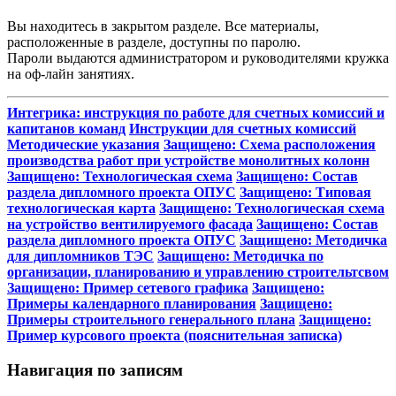
Вы находитесь в закрытом разделе. Все материалы,
расположенные в разделе, доступны по паролю.
Пароли выдаются администратором и руководителями кружка
на оф-лайн занятиях.
Интегрика: инструкция по работе для счетных комиссий и
капитанов команд
Инструкции для счетных комиссий
Методические указания
Защищено: Схема расположения
производства работ при устройстве монолитных колонн
Защищено: Технологическая схема
Защищено: Состав
раздела дипломного проекта ОПУС
Защищено: Типовая
технологическая карта
Защищено: Технологическая схема
на устройство вентилируемого фасада
Защищено: Состав
раздела дипломного проекта ОПУС
Защищено: Методичка
для дипломников ТЭС
Защищено: Методичка по
организации, планированию и управлению строительтсвом
Защищено: Пример сетевого графика
Защищено:
Примеры календарного планирования
Защищено:
Примеры строительного генерального плана
Защищено:
Пример курсового проекта (пояснительная записка)
Навигация по записям