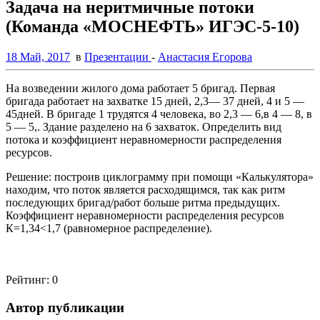
Задача на неритмичные потоки
(Команда «МОСНЕФТЬ» ИГЭС-5-10)
18 Май, 2017
в
Презентации
-
Анастасия Егорова
На возведении жилого дома работает 5 бригад. Первая
бригада работает на захватке 15 дней, 2,3— 37 дней, 4 и 5 —
45дней. В бригаде 1 трудятся 4 человека, во 2,3 — 6,в 4 — 8, в
5 — 5,. Здание разделено на 6 захваток. Определить вид
потока и коэффициент неравномерности распределения
ресурсов.
Решение: построив циклограмму при помощи «Калькулятора»
находим, что поток является расходящимся, так как ритм
последующих бригад/работ больше ритма предыдущих.
Коэффициент неравномерности распределения ресурсов
К=1,34<1,7 (равномерное распределение).
Рейтинг:
0
Автор публикации