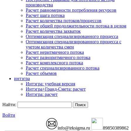
производства
Расчет равномерности потребления ресурсов
Расчет шага потока
Расчет количества потоков/процессов
Расчет общей продолжительности потока в целом
Расчет количества захваток
Оптимизация специализированного процесса
Оптимизация специализированного процесса с
учетом количества смен
Расчет неритмичного потока
Расчет разноритмичного потока
Расчет комплексного потока
Расчет специализированного потока
Расчет объемов
интэгра
Интэгра: учебная версия
Интэгра+Гранд-Смета: расчет
Интэгра: расчет
Найти:
Войти
info@irksigma.ru
89850389862