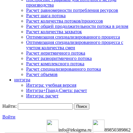
производства
Расчет равномерности потребления ресурсов
Расчет шага потока
Расчет количества потоков/процессов
Расчет общей продолжительности потока в целом
Расчет количества захваток
Оптимизация специализированного процесса
Оптимизация специализированного процесса с
учетом количества смен
Расчет неритмичного потока
Расчет разноритмичного потока
Расчет комплексного потока
Расчет специализированного потока
Расчет объемов
интэгра
Интэгра: учебная версия
Интэгра+Гранд-Смета: расчет
Интэгра: расчет
Найти:
Войти
info@irksigma.ru
89850389862