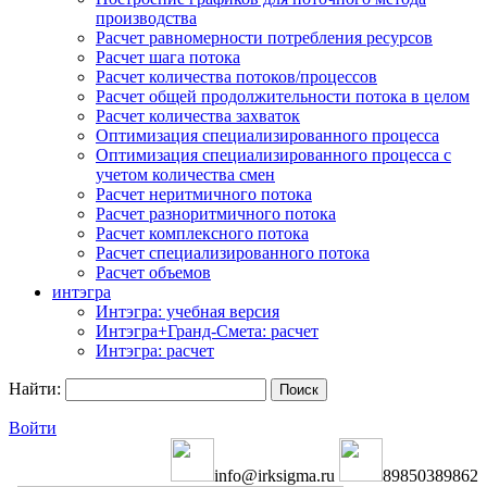
производства
Расчет равномерности потребления ресурсов
Расчет шага потока
Расчет количества потоков/процессов
Расчет общей продолжительности потока в целом
Расчет количества захваток
Оптимизация специализированного процесса
Оптимизация специализированного процесса с
учетом количества смен
Расчет неритмичного потока
Расчет разноритмичного потока
Расчет комплексного потока
Расчет специализированного потока
Расчет объемов
интэгра
Интэгра: учебная версия
Интэгра+Гранд-Смета: расчет
Интэгра: расчет
Найти:
Войти
info@irksigma.ru
89850389862