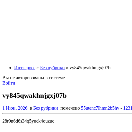
Интэгросс
»
Без рубрики
» vy845qwakhnjgxj07b
Вы не авторизованы в системе
Войти
vy845qwakhnjgxj07b
1 Июн, 2026
в
Без рубрики
помечено
55utenc7lhmn2b5hv
-
123
28r0n6d6s34q5yuck4ouzuc