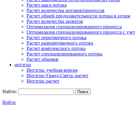
Расчет шага потока
Расчет количества потоков/процессов
Расчет общей продолжительности потока в целом
Расчет количества захваток
Оптимизация специализированного процесса
Оптимизация специализированного процесса с учет
Расчет неритмичного потока
Расчет разноритмичного потока
Расчет комплексного потока
Расчет специализированного потока
Расчет объемов
интэгра
Интэгра: учебная версия
Интэгра+Гранд-Смета: расчет
Интэгра: расчет
Найти:
Войти