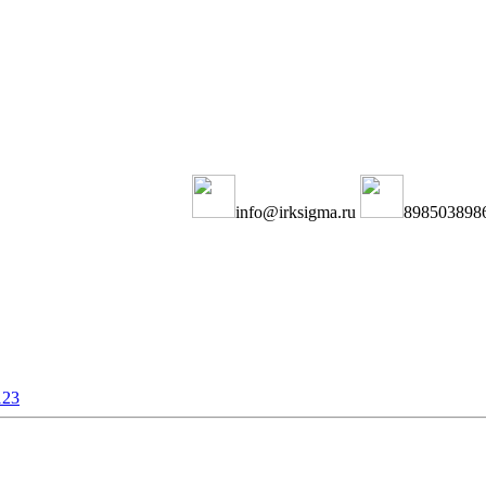
info@irksigma.ru
898503898
123