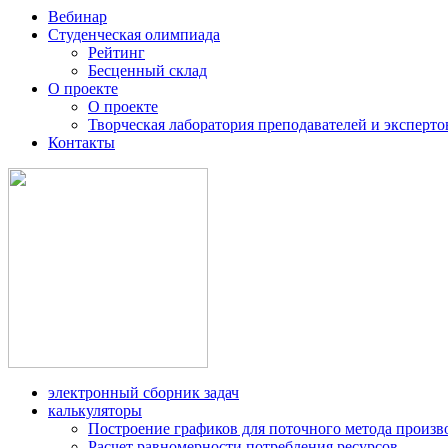
Вебинар
Студенческая олимпиада
Рейтинг
Бесценный склад
О проекте
О проекте
Творческая лаборатория преподавателей и эксперто
Контакты
электронный сборник задач
калькуляторы
Построение графиков для поточного метода произв
Расчет равномерности потребления ресурсов