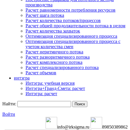
производства
Расчет равномерности потребления ресурсов
Расчет шага потока
Расчет количества потоков/процессов
Расчет общей продолжительности потока в целом
Расчет количества захваток
Оптимизация специализированного процесса
Оптимизация специализированного процесса с
учетом количества смен
Расчет неритмичного потока
Расчет разноритмичного потока
Расчет комплексного потока
Расчет специализированного потока
Расчет объемов
интэгра
Интэгра: учебная версия
Интэгра+Гранд-Смета: расчет
Интэгра: расчет
Найти:
Войти
info@irksigma.ru
89850389862