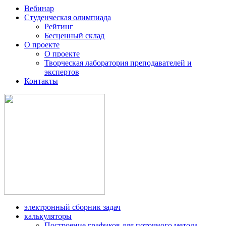
Вебинар
Студенческая олимпиада
Рейтинг
Бесценный склад
О проекте
О проекте
Творческая лаборатория преподавателей и
экспертов
Контакты
электронный сборник задач
калькуляторы
Построение графиков для поточного метода