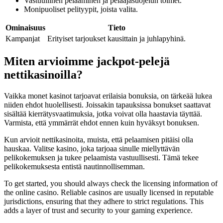
Vastuullinen pelaaminen ja pelaajasuojelun toimet.
Monipuoliset pelityypit, joista valita.
Ominaisuus
Tieto
Kampanjat
Erityiset tarjoukset kausittain ja juhlapyhinä.
Miten arvioimme jackpot-pelejä
nettikasinoilla?
Vaikka monet kasinot tarjoavat erilaisia bonuksia, on tärkeää lukea
niiden ehdot huolellisesti. Joissakin tapauksissa bonukset saattavat
sisältää kierrätysvaatimuksia, jotka voivat olla haastavia täyttää.
Varmista, että ymmärrät ehdot ennen kuin hyväksyt bonuksen.
Kun arvioit nettikasinoita, muista, että pelaamisen pitäisi olla
hauskaa. Valitse kasino, joka tarjoaa sinulle miellyttävän
pelikokemuksen ja tukee pelaamista vastuullisesti. Tämä tekee
pelikokemuksesta entistä nautinnollisemman.
To get started, you should always check the licensing information of
the online casino. Reliable casinos are usually licensed in reputable
jurisdictions, ensuring that they adhere to strict regulations. This
adds a layer of trust and security to your gaming experience.