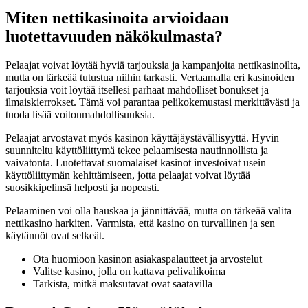
Miten nettikasinoita arvioidaan
luotettavuuden näkökulmasta?
Pelaajat voivat löytää hyviä tarjouksia ja kampanjoita nettikasinoilta,
mutta on tärkeää tutustua niihin tarkasti. Vertaamalla eri kasinoiden
tarjouksia voit löytää itsellesi parhaat mahdolliset bonukset ja
ilmaiskierrokset. Tämä voi parantaa pelikokemustasi merkittävästi ja
tuoda lisää voitonmahdollisuuksia.
Pelaajat arvostavat myös kasinon käyttäjäystävällisyyttä. Hyvin
suunniteltu käyttöliittymä tekee pelaamisesta nautinnollista ja
vaivatonta. Luotettavat suomalaiset kasinot investoivat usein
käyttöliittymän kehittämiseen, jotta pelaajat voivat löytää
suosikkipelinsä helposti ja nopeasti.
Pelaaminen voi olla hauskaa ja jännittävää, mutta on tärkeää valita
nettikasino harkiten. Varmista, että kasino on turvallinen ja sen
käytännöt ovat selkeät.
Ota huomioon kasinon asiakaspalautteet ja arvostelut
Valitse kasino, jolla on kattava pelivalikoima
Tarkista, mitkä maksutavat ovat saatavilla