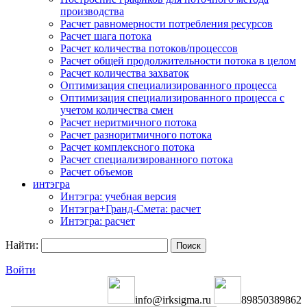
производства
Расчет равномерности потребления ресурсов
Расчет шага потока
Расчет количества потоков/процессов
Расчет общей продолжительности потока в целом
Расчет количества захваток
Оптимизация специализированного процесса
Оптимизация специализированного процесса с
учетом количества смен
Расчет неритмичного потока
Расчет разноритмичного потока
Расчет комплексного потока
Расчет специализированного потока
Расчет объемов
интэгра
Интэгра: учебная версия
Интэгра+Гранд-Смета: расчет
Интэгра: расчет
Найти:
Войти
info@irksigma.ru
89850389862