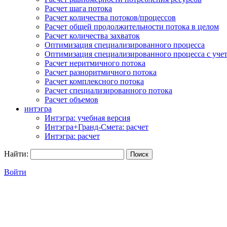
Расчет шага потока
Расчет количества потоков/процессов
Расчет общей продолжительности потока в целом
Расчет количества захваток
Оптимизация специализированного процесса
Оптимизация специализированного процесса с учет
Расчет неритмичного потока
Расчет разноритмичного потока
Расчет комплексного потока
Расчет специализированного потока
Расчет объемов
интэгра
Интэгра: учебная версия
Интэгра+Гранд-Смета: расчет
Интэгра: расчет
Найти:
Войти