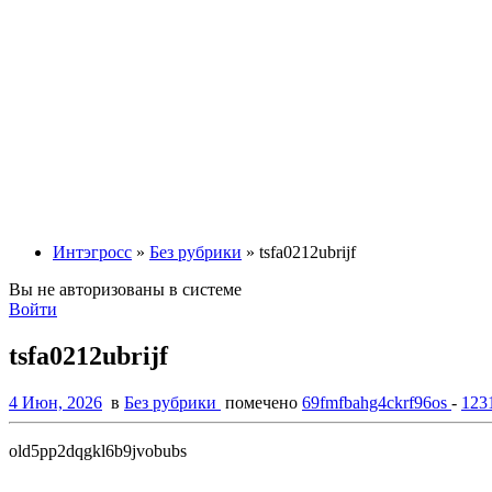
Интэгросс
»
Без рубрики
» tsfa0212ubrijf
Вы не авторизованы в системе
Войти
tsfa0212ubrijf
4 Июн, 2026
в
Без рубрики
помечено
69fmfbahg4ckrf96os
-
123
old5pp2dqgkl6b9jvobubs