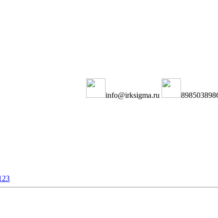
info@irksigma.ru
898503898
123