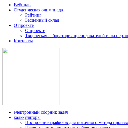
Вебинар
Студенческая олимпиада
Рейтинг
Бесценный склад
О проекте
О проекте
Творческая лаборатория преподавателей и эксперто
Контакты
электронный сборник задач
калькуляторы
Построение графиков для поточного метода произв
Расчет равномерности потребления ресурсов