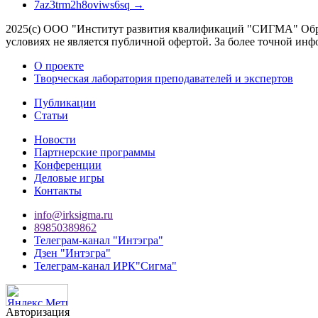
7az3trm2h8oviws6sq
→
2025(с) ООО "Институт развития квалификаций "СИГМА" Обра
условиях не является публичной офертой. За более точной 
О проекте
Творческая лаборатория преподавателей и экспертов
Публикации
Статьи
Новости
Партнерские программы
Конференции
Деловые игры
Контакты
info@irksigma.ru
89850389862
Телеграм-канал "Интэгра"
Дзен "Интэгра"
Телеграм-канал ИРК"Сигма"
Авторизация