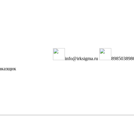
info@irksigma.ru
898503898
аказщик