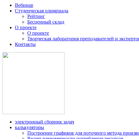
Вебинар
Студенческая олимпиада
Рейтинг
Бесценный склад
О проекте
О проекте
Творческая лаборатория преподавателей и эксперто
Контакты
электронный сборник задач
калькуляторы
Построение графиков для поточного метода произв
Расчет равномерности потребления ресурсов