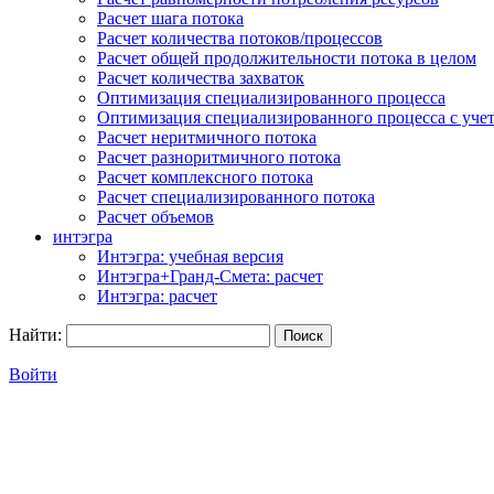
Расчет шага потока
Расчет количества потоков/процессов
Расчет общей продолжительности потока в целом
Расчет количества захваток
Оптимизация специализированного процесса
Оптимизация специализированного процесса с учет
Расчет неритмичного потока
Расчет разноритмичного потока
Расчет комплексного потока
Расчет специализированного потока
Расчет объемов
интэгра
Интэгра: учебная версия
Интэгра+Гранд-Смета: расчет
Интэгра: расчет
Найти:
Войти