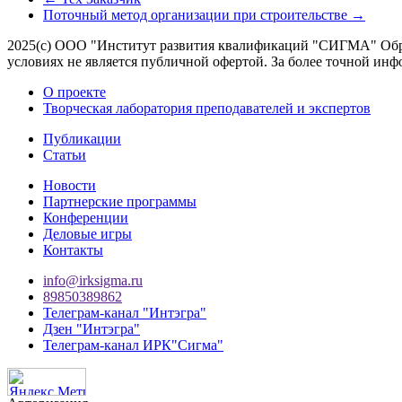
Поточный метод организации при строительстве
→
2025(с) ООО "Институт развития квалификаций "СИГМА" Обра
условиях не является публичной офертой. За более точной 
О проекте
Творческая лаборатория преподавателей и экспертов
Публикации
Статьи
Новости
Партнерские программы
Конференции
Деловые игры
Контакты
info@irksigma.ru
89850389862
Телеграм-канал "Интэгра"
Дзен "Интэгра"
Телеграм-канал ИРК"Сигма"