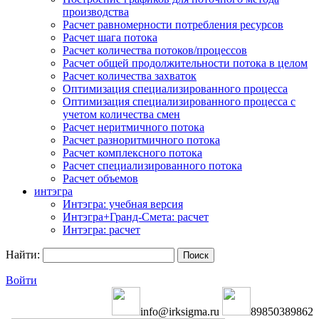
производства
Расчет равномерности потребления ресурсов
Расчет шага потока
Расчет количества потоков/процессов
Расчет общей продолжительности потока в целом
Расчет количества захваток
Оптимизация специализированного процесса
Оптимизация специализированного процесса с
учетом количества смен
Расчет неритмичного потока
Расчет разноритмичного потока
Расчет комплексного потока
Расчет специализированного потока
Расчет объемов
интэгра
Интэгра: учебная версия
Интэгра+Гранд-Смета: расчет
Интэгра: расчет
Найти:
Войти
info@irksigma.ru
89850389862