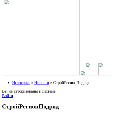
Интэгросс
»
Новости
» СтройРегионПодряд
Вы не авторизованы в системе
Войти
СтройРегионПодряд