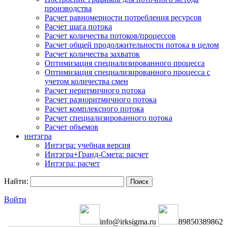
производства
Расчет равномерности потребления ресурсов
Расчет шага потока
Расчет количества потоков/процессов
Расчет общей продолжительности потока в целом
Расчет количества захваток
Оптимизация специализированного процесса
Оптимизация специализированного процесса с
учетом количества смен
Расчет неритмичного потока
Расчет разноритмичного потока
Расчет комплексного потока
Расчет специализированного потока
Расчет объемов
интэгра
Интэгра: учебная версия
Интэгра+Гранд-Смета: расчет
Интэгра: расчет
Найти:
Войти
info@irksigma.ru
89850389862