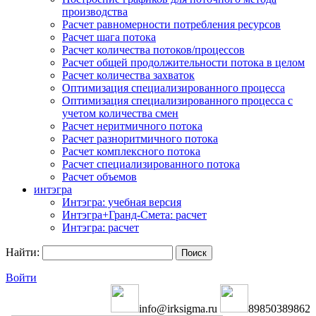
производства
Расчет равномерности потребления ресурсов
Расчет шага потока
Расчет количества потоков/процессов
Расчет общей продолжительности потока в целом
Расчет количества захваток
Оптимизация специализированного процесса
Оптимизация специализированного процесса с
учетом количества смен
Расчет неритмичного потока
Расчет разноритмичного потока
Расчет комплексного потока
Расчет специализированного потока
Расчет объемов
интэгра
Интэгра: учебная версия
Интэгра+Гранд-Смета: расчет
Интэгра: расчет
Найти:
Войти
info@irksigma.ru
89850389862