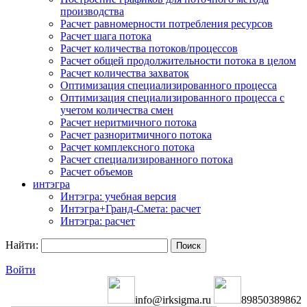
производства
Расчет равномерности потребления ресурсов
Расчет шага потока
Расчет количества потоков/процессов
Расчет общей продолжительности потока в целом
Расчет количества захваток
Оптимизация специализированного процесса
Оптимизация специализированного процесса с
учетом количества смен
Расчет неритмичного потока
Расчет разноритмичного потока
Расчет комплексного потока
Расчет специализированного потока
Расчет объемов
интэгра
Интэгра: учебная версия
Интэгра+Гранд-Смета: расчет
Интэгра: расчет
Найти:
Войти
info@irksigma.ru
89850389862