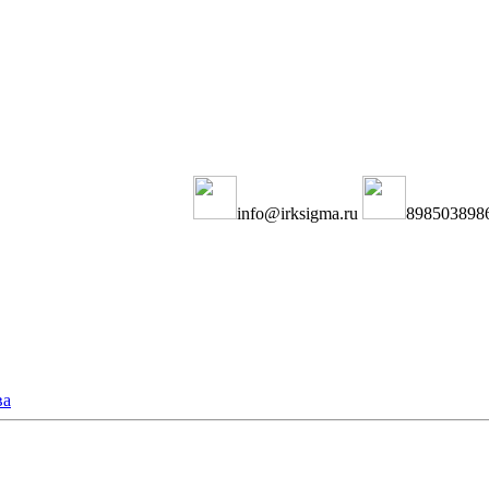
info@irksigma.ru
898503898
ва