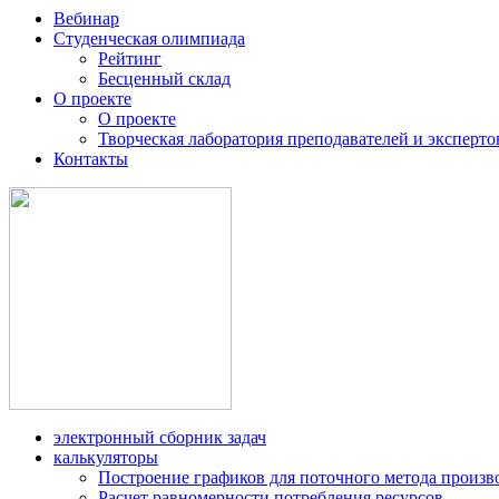
Вебинар
Студенческая олимпиада
Рейтинг
Бесценный склад
О проекте
О проекте
Творческая лаборатория преподавателей и эксперто
Контакты
электронный сборник задач
калькуляторы
Построение графиков для поточного метода произв
Расчет равномерности потребления ресурсов