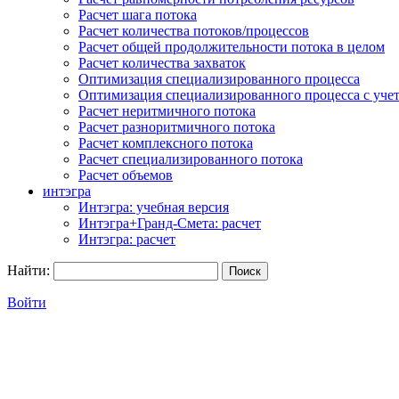
Расчет шага потока
Расчет количества потоков/процессов
Расчет общей продолжительности потока в целом
Расчет количества захваток
Оптимизация специализированного процесса
Оптимизация специализированного процесса с учет
Расчет неритмичного потока
Расчет разноритмичного потока
Расчет комплексного потока
Расчет специализированного потока
Расчет объемов
интэгра
Интэгра: учебная версия
Интэгра+Гранд-Смета: расчет
Интэгра: расчет
Найти:
Войти