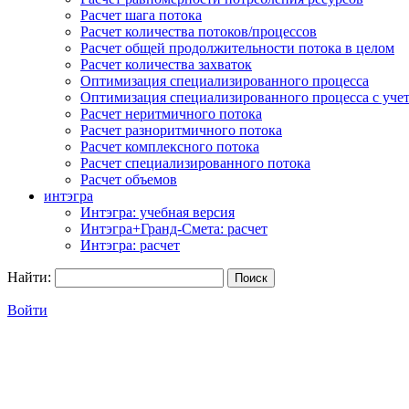
Расчет шага потока
Расчет количества потоков/процессов
Расчет общей продолжительности потока в целом
Расчет количества захваток
Оптимизация специализированного процесса
Оптимизация специализированного процесса с учет
Расчет неритмичного потока
Расчет разноритмичного потока
Расчет комплексного потока
Расчет специализированного потока
Расчет объемов
интэгра
Интэгра: учебная версия
Интэгра+Гранд-Смета: расчет
Интэгра: расчет
Найти:
Войти