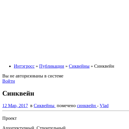
Интэгросс
»
Публикации
»
Сиквейны
» Синквейн
Вы не авторизованы в системе
Войти
Синквейн
12 Мар, 2017
в
Сиквейны
помечено
синквейн
-
Vlad
Проект
Архитектурный. Строительный