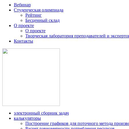
Вебинар
Студенческая олимпиада
Рейтинг
Бесценный склад
О проекте
О проекте
Творческая лаборатория преподавателей и эксперто
Контакты
электронный сборник задач
калькуляторы
Построение графиков для поточного метода произв
Расчет равномерности потребления ресурсов