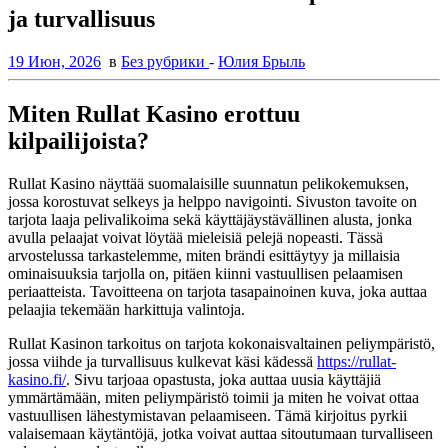
ja turvallisuus
19 Июн, 2026
в
Без рубрики
-
Юлия Брыль
Miten Rullat Kasino erottuu
kilpailijoista?
Rullat Kasino näyttää suomalaisille suunnatun pelikokemuksen,
jossa korostuvat selkeys ja helppo navigointi. Sivuston tavoite on
tarjota laaja pelivalikoima sekä käyttäjäystävällinen alusta, jonka
avulla pelaajat voivat löytää mieleisiä pelejä nopeasti. Tässä
arvostelussa tarkastelemme, miten brändi esittäytyy ja millaisia
ominaisuuksia tarjolla on, pitäen kiinni vastuullisen pelaamisen
periaatteista. Tavoitteena on tarjota tasapainoinen kuva, joka auttaa
pelaajia tekemään harkittuja valintoja.
Rullat Kasinon tarkoitus on tarjota kokonaisvaltainen peliympäristö,
jossa viihde ja turvallisuus kulkevat käsi kädessä
https://rullat-
kasino.fi/
. Sivu tarjoaa opastusta, joka auttaa uusia käyttäjiä
ymmärtämään, miten peliympäristö toimii ja miten he voivat ottaa
vastuullisen lähestymistavan pelaamiseen. Tämä kirjoitus pyrkii
valaisemaan käytäntöjä, jotka voivat auttaa sitoutumaan turvalliseen