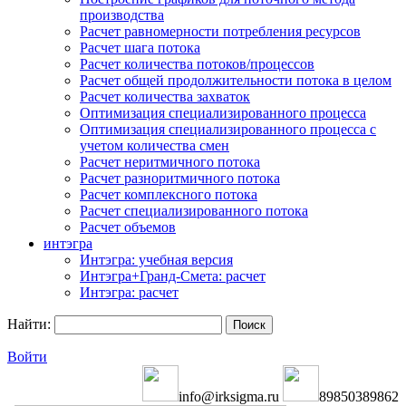
производства
Расчет равномерности потребления ресурсов
Расчет шага потока
Расчет количества потоков/процессов
Расчет общей продолжительности потока в целом
Расчет количества захваток
Оптимизация специализированного процесса
Оптимизация специализированного процесса с
учетом количества смен
Расчет неритмичного потока
Расчет разноритмичного потока
Расчет комплексного потока
Расчет специализированного потока
Расчет объемов
интэгра
Интэгра: учебная версия
Интэгра+Гранд-Смета: расчет
Интэгра: расчет
Найти:
Войти
info@irksigma.ru
89850389862