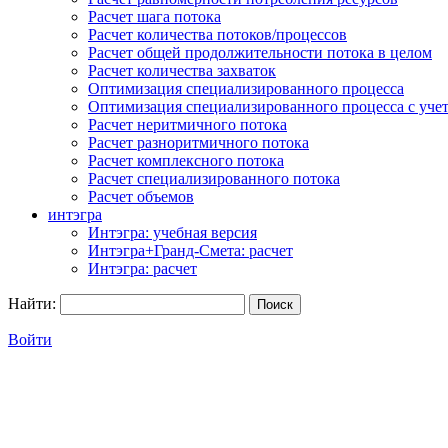
Расчет шага потока
Расчет количества потоков/процессов
Расчет общей продолжительности потока в целом
Расчет количества захваток
Оптимизация специализированного процесса
Оптимизация специализированного процесса с учет
Расчет неритмичного потока
Расчет разноритмичного потока
Расчет комплексного потока
Расчет специализированного потока
Расчет объемов
интэгра
Интэгра: учебная версия
Интэгра+Гранд-Смета: расчет
Интэгра: расчет
Найти:
Войти