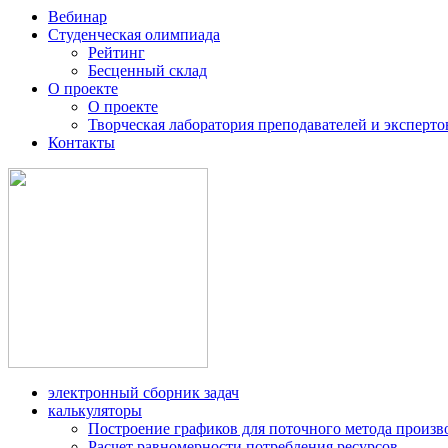
Вебинар
Студенческая олимпиада
Рейтинг
Бесценный склад
О проекте
О проекте
Творческая лаборатория преподавателей и эксперто
Контакты
электронный сборник задач
калькуляторы
Построение графиков для поточного метода произв
Расчет равномерности потребления ресурсов