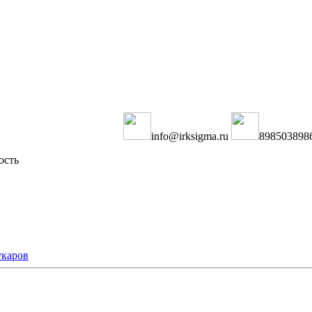
info@irksigma.ru
898503898
ость
каров