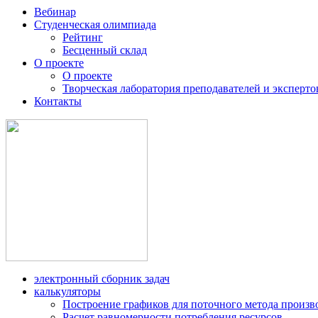
Вебинар
Студенческая олимпиада
Рейтинг
Бесценный склад
О проекте
О проекте
Творческая лаборатория преподавателей и эксперто
Контакты
электронный сборник задач
калькуляторы
Построение графиков для поточного метода произв
Расчет равномерности потребления ресурсов