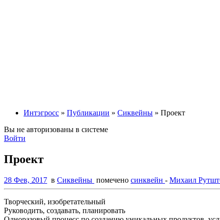
Интэгросс
»
Публикации
»
Сиквейны
» Проект
Вы не авторизованы в системе
Войти
Проект
28 Фев, 2017
в
Сиквейны
помечено
синквейн
-
Михаил Рутшт
Творческий, изобретательный
Руководить, создавать, планировать
Одноразовый процесс по созданию уникальных продуктов, услу