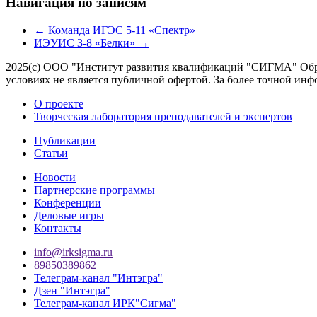
Навигация по записям
←
Команда ИГЭС 5-11 «Спектр»
ИЭУИС 3-8 «Белки»
→
2025(с) ООО "Институт развития квалификаций "СИГМА" Обра
условиях не является публичной офертой. За более точной 
О проекте
Творческая лаборатория преподавателей и экспертов
Публикации
Статьи
Новости
Партнерские программы
Конференции
Деловые игры
Контакты
info@irksigma.ru
89850389862
Телеграм-канал "Интэгра"
Дзен "Интэгра"
Телеграм-канал ИРК"Сигма"