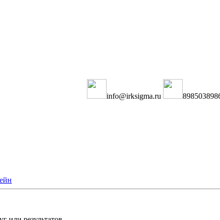
info@irksigma.ru
898503898
ейн
г или результатов