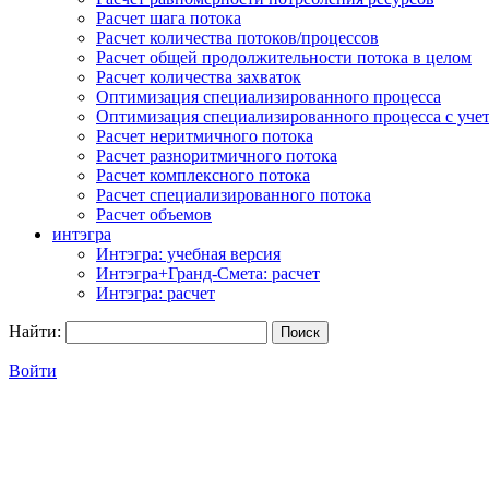
Расчет шага потока
Расчет количества потоков/процессов
Расчет общей продолжительности потока в целом
Расчет количества захваток
Оптимизация специализированного процесса
Оптимизация специализированного процесса с учет
Расчет неритмичного потока
Расчет разноритмичного потока
Расчет комплексного потока
Расчет специализированного потока
Расчет объемов
интэгра
Интэгра: учебная версия
Интэгра+Гранд-Смета: расчет
Интэгра: расчет
Найти:
Войти