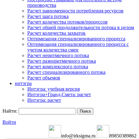
производства
Расчет равномерности потребления ресурсов
Расчет шага потока
Расчет количества потоков/процессов
Расчет общей продолжительности потока в целом
Расчет количества захваток
Оптимизация специализированного процесса
Оптимизация специализированного процесса с
учетом количества смен
Расчет неритмичного потока
Расчет разноритмичного потока
Расчет комплексного потока
Расчет специализированного потока
Расчет объемов
интэгра
Интэгра: учебная версия
Интэгра+Гранд-Смета: расчет
Интэгра: расчет
Найти:
Войти
info@irksigma.ru
89850389862