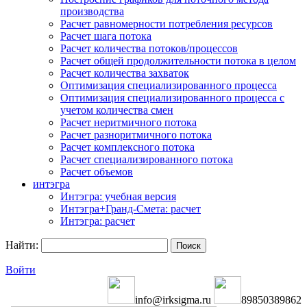
производства
Расчет равномерности потребления ресурсов
Расчет шага потока
Расчет количества потоков/процессов
Расчет общей продолжительности потока в целом
Расчет количества захваток
Оптимизация специализированного процесса
Оптимизация специализированного процесса с
учетом количества смен
Расчет неритмичного потока
Расчет разноритмичного потока
Расчет комплексного потока
Расчет специализированного потока
Расчет объемов
интэгра
Интэгра: учебная версия
Интэгра+Гранд-Смета: расчет
Интэгра: расчет
Найти:
Войти
info@irksigma.ru
89850389862