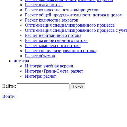
Расчет шага потока
Расчет количества потоков/процессов
Расчет общей продолжительности потока в целом
Расчет количества захваток
Оптимизация специализированного процесса
Оптимизация специализированного процесса с учет
Расчет неритмичного потока
Расчет разноритмичного потока
Расчет комплексного потока
Расчет специализированного потока
Расчет объемов
интэгра
Интэгра: учебная версия
Интэгра+Гранд-Смета: расчет
Интэгра: расчет
Найти:
Войти