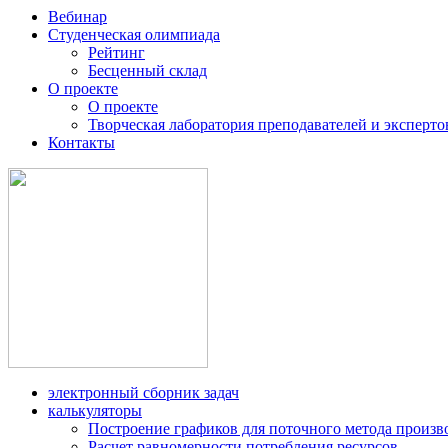
Вебинар
Студенческая олимпиада
Рейтинг
Бесценный склад
О проекте
О проекте
Творческая лаборатория преподавателей и эксперто
Контакты
электронный сборник задач
калькуляторы
Построение графиков для поточного метода произв
Расчет равномерности потребления ресурсов