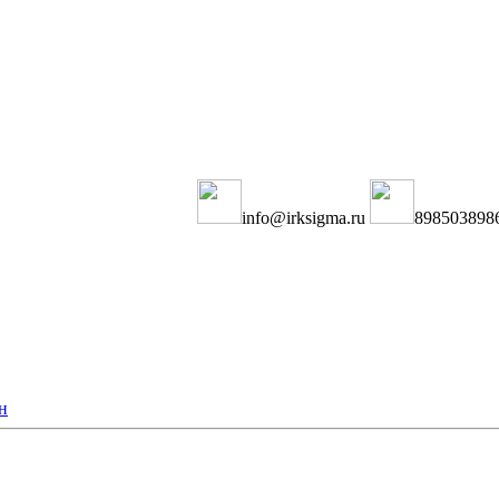
info@irksigma.ru
898503898
н