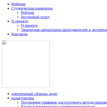
Вебинар
Студенческая олимпиада
Рейтинг
Бесценный склад
О проекте
О проекте
Творческая лаборатория преподавателей и эксперто
Контакты
электронный сборник задач
калькуляторы
Построение графиков для поточного метода произв
Расчет равномерности потребления ресурсов