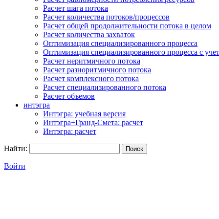
Расчет шага потока
Расчет количества потоков/процессов
Расчет общей продолжительности потока в целом
Расчет количества захваток
Оптимизация специализированного процесса
Оптимизация специализированного процесса с учет
Расчет неритмичного потока
Расчет разноритмичного потока
Расчет комплексного потока
Расчет специализированного потока
Расчет объемов
интэгра
Интэгра: учебная версия
Интэгра+Гранд-Смета: расчет
Интэгра: расчет
Найти:
Войти