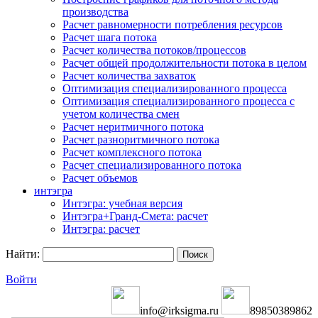
производства
Расчет равномерности потребления ресурсов
Расчет шага потока
Расчет количества потоков/процессов
Расчет общей продолжительности потока в целом
Расчет количества захваток
Оптимизация специализированного процесса
Оптимизация специализированного процесса с
учетом количества смен
Расчет неритмичного потока
Расчет разноритмичного потока
Расчет комплексного потока
Расчет специализированного потока
Расчет объемов
интэгра
Интэгра: учебная версия
Интэгра+Гранд-Смета: расчет
Интэгра: расчет
Найти:
Войти
info@irksigma.ru
89850389862