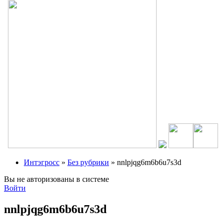
Интэгросс
»
Без рубрики
» nnlpjqg6m6b6u7s3d
Вы не авторизованы в системе
Войти
nnlpjqg6m6b6u7s3d