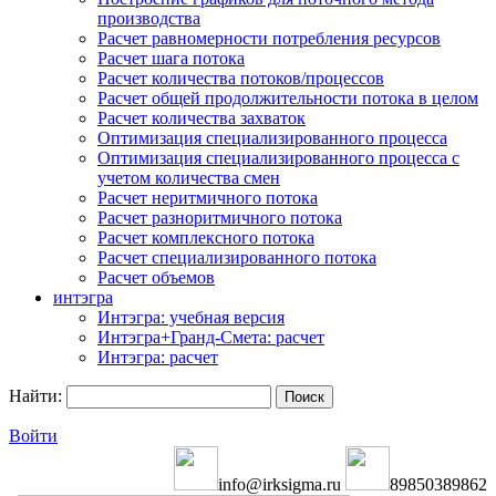
производства
Расчет равномерности потребления ресурсов
Расчет шага потока
Расчет количества потоков/процессов
Расчет общей продолжительности потока в целом
Расчет количества захваток
Оптимизация специализированного процесса
Оптимизация специализированного процесса с
учетом количества смен
Расчет неритмичного потока
Расчет разноритмичного потока
Расчет комплексного потока
Расчет специализированного потока
Расчет объемов
интэгра
Интэгра: учебная версия
Интэгра+Гранд-Смета: расчет
Интэгра: расчет
Найти:
Войти
info@irksigma.ru
89850389862