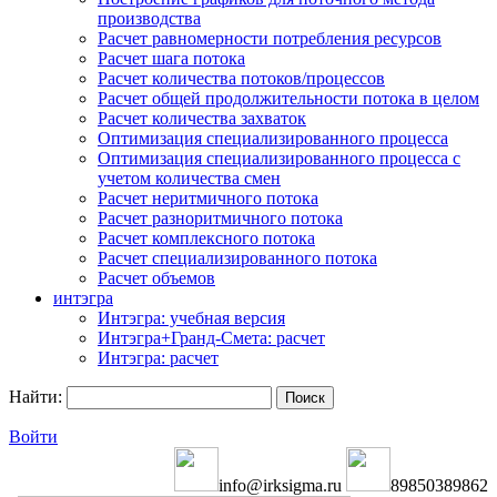
производства
Расчет равномерности потребления ресурсов
Расчет шага потока
Расчет количества потоков/процессов
Расчет общей продолжительности потока в целом
Расчет количества захваток
Оптимизация специализированного процесса
Оптимизация специализированного процесса с
учетом количества смен
Расчет неритмичного потока
Расчет разноритмичного потока
Расчет комплексного потока
Расчет специализированного потока
Расчет объемов
интэгра
Интэгра: учебная версия
Интэгра+Гранд-Смета: расчет
Интэгра: расчет
Найти:
Войти
info@irksigma.ru
89850389862