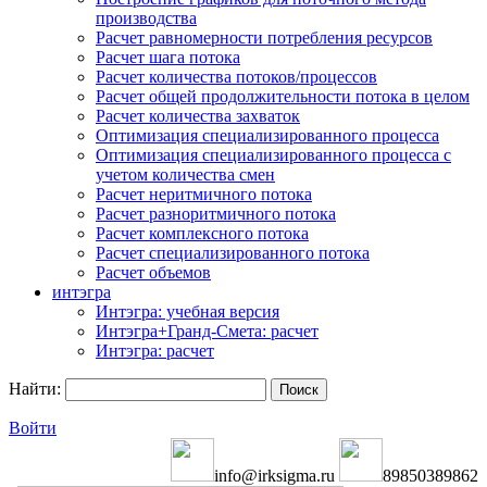
производства
Расчет равномерности потребления ресурсов
Расчет шага потока
Расчет количества потоков/процессов
Расчет общей продолжительности потока в целом
Расчет количества захваток
Оптимизация специализированного процесса
Оптимизация специализированного процесса с
учетом количества смен
Расчет неритмичного потока
Расчет разноритмичного потока
Расчет комплексного потока
Расчет специализированного потока
Расчет объемов
интэгра
Интэгра: учебная версия
Интэгра+Гранд-Смета: расчет
Интэгра: расчет
Найти:
Войти
info@irksigma.ru
89850389862