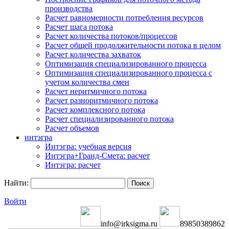
производства
Расчет равномерности потребления ресурсов
Расчет шага потока
Расчет количества потоков/процессов
Расчет общей продолжительности потока в целом
Расчет количества захваток
Оптимизация специализированного процесса
Оптимизация специализированного процесса с
учетом количества смен
Расчет неритмичного потока
Расчет разноритмичного потока
Расчет комплексного потока
Расчет специализированного потока
Расчет объемов
интэгра
Интэгра: учебная версия
Интэгра+Гранд-Смета: расчет
Интэгра: расчет
Найти:
Войти
info@irksigma.ru
89850389862