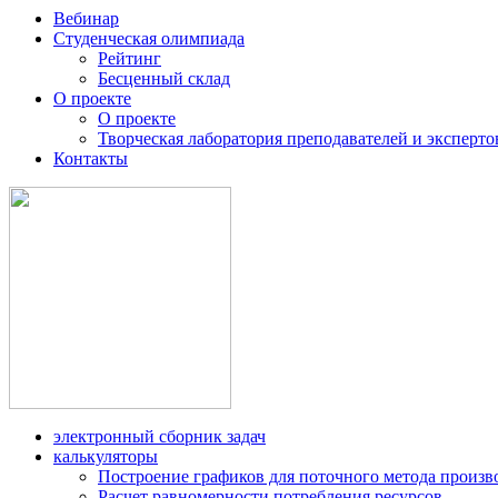
Вебинар
Студенческая олимпиада
Рейтинг
Бесценный склад
О проекте
О проекте
Творческая лаборатория преподавателей и эксперто
Контакты
электронный сборник задач
калькуляторы
Построение графиков для поточного метода произв
Расчет равномерности потребления ресурсов