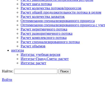
Расчет шага потока
Расчет количества потоков/процессов
Расчет общей продолжительности потока в целом
Расчет количества захваток
Оптимизация специализированного процесса
Оптимизация специализированного процесса с учет
Расчет неритмичного потока
Расчет разноритмичного потока
Расчет комплексного потока
Расчет специализированного потока
Расчет объемов
интэгра
Интэгра: учебная версия
Интэгра+Гранд-Смета: расчет
Интэгра: расчет
Найти:
Войти