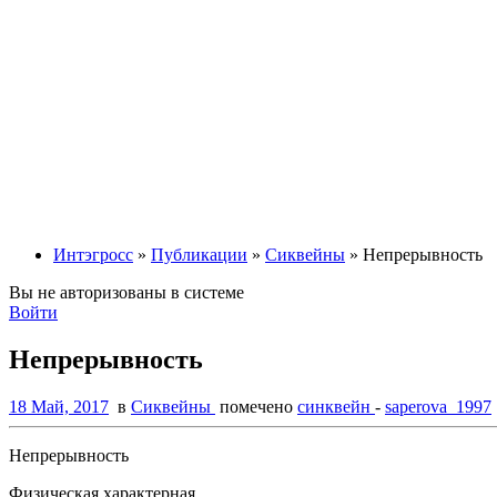
Интэгросс
»
Публикации
»
Сиквейны
» Непрерывность
Вы не авторизованы в системе
Войти
Непрерывность
18 Май, 2017
в
Сиквейны
помечено
синквейн
-
saperova_1997
Непрерывность
Физическая,характерная