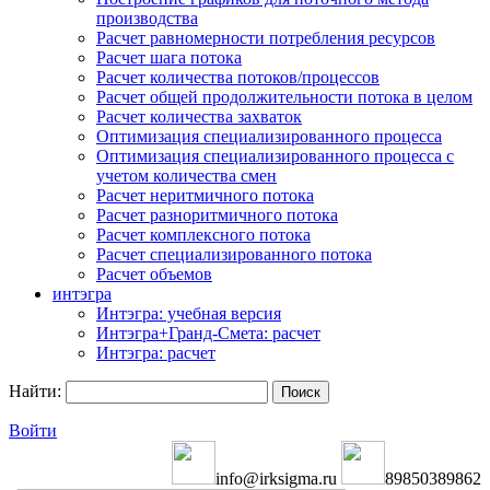
производства
Расчет равномерности потребления ресурсов
Расчет шага потока
Расчет количества потоков/процессов
Расчет общей продолжительности потока в целом
Расчет количества захваток
Оптимизация специализированного процесса
Оптимизация специализированного процесса с
учетом количества смен
Расчет неритмичного потока
Расчет разноритмичного потока
Расчет комплексного потока
Расчет специализированного потока
Расчет объемов
интэгра
Интэгра: учебная версия
Интэгра+Гранд-Смета: расчет
Интэгра: расчет
Найти:
Войти
info@irksigma.ru
89850389862