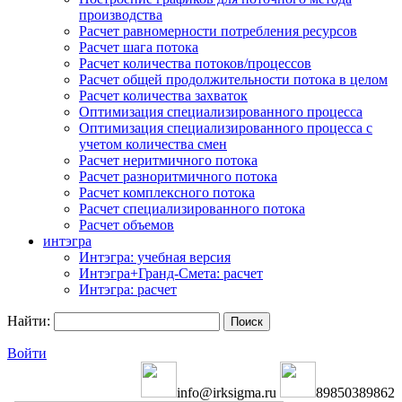
производства
Расчет равномерности потребления ресурсов
Расчет шага потока
Расчет количества потоков/процессов
Расчет общей продолжительности потока в целом
Расчет количества захваток
Оптимизация специализированного процесса
Оптимизация специализированного процесса с
учетом количества смен
Расчет неритмичного потока
Расчет разноритмичного потока
Расчет комплексного потока
Расчет специализированного потока
Расчет объемов
интэгра
Интэгра: учебная версия
Интэгра+Гранд-Смета: расчет
Интэгра: расчет
Найти:
Войти
info@irksigma.ru
89850389862