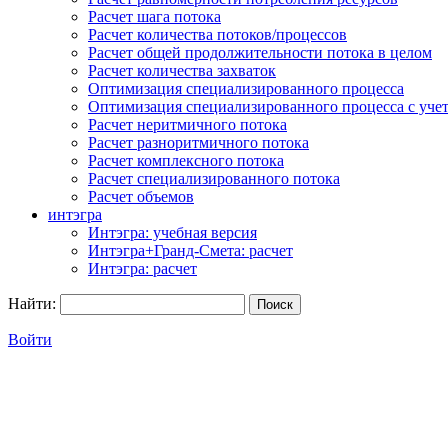
Расчет шага потока
Расчет количества потоков/процессов
Расчет общей продолжительности потока в целом
Расчет количества захваток
Оптимизация специализированного процесса
Оптимизация специализированного процесса с учет
Расчет неритмичного потока
Расчет разноритмичного потока
Расчет комплексного потока
Расчет специализированного потока
Расчет объемов
интэгра
Интэгра: учебная версия
Интэгра+Гранд-Смета: расчет
Интэгра: расчет
Найти:
Войти