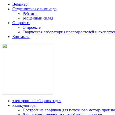
Вебинар
Студенческая олимпиада
Рейтинг
Бесценный склад
О проекте
О проекте
Творческая лаборатория преподавателей и эксперто
Контакты
электронный сборник задач
калькуляторы
Построение графиков для поточного метода произв
Расчет равномерности потребления ресурсов