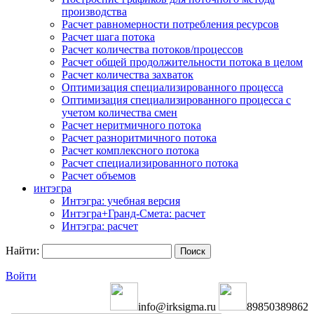
производства
Расчет равномерности потребления ресурсов
Расчет шага потока
Расчет количества потоков/процессов
Расчет общей продолжительности потока в целом
Расчет количества захваток
Оптимизация специализированного процесса
Оптимизация специализированного процесса с
учетом количества смен
Расчет неритмичного потока
Расчет разноритмичного потока
Расчет комплексного потока
Расчет специализированного потока
Расчет объемов
интэгра
Интэгра: учебная версия
Интэгра+Гранд-Смета: расчет
Интэгра: расчет
Найти:
Войти
info@irksigma.ru
89850389862