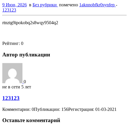
9 Июн, 2026
в
Без рубрики
помечено
1aknnobfkr0synfep
-
123123
rtnztg9ipokobq2s8wqy9504q2
Рейтинг:
0
Автор публикации
0
не в сети 5 лет
123123
Комментарии: 0
Публикации: 156
Регистрация: 01-03-2021
Оставьте комментарий