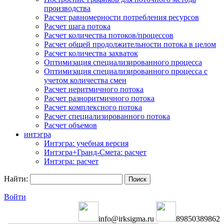
производства
Расчет равномерности потребления ресурсов
Расчет шага потока
Расчет количества потоков/процессов
Расчет общей продолжительности потока в целом
Расчет количества захваток
Оптимизация специализированного процесса
Оптимизация специализированного процесса с
учетом количества смен
Расчет неритмичного потока
Расчет разноритмичного потока
Расчет комплексного потока
Расчет специализированного потока
Расчет объемов
интэгра
Интэгра: учебная версия
Интэгра+Гранд-Смета: расчет
Интэгра: расчет
Найти:
Войти
info@irksigma.ru
89850389862