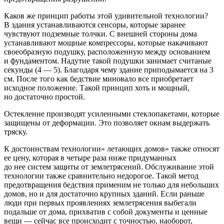
Каков же принцип работы этой удивительной технологии?
В здания устанавливаются сенсоры, которые заранее
чувствуют подземные толчки. С внешней стороны дома
устанавливают мощные компрессоры, которые накачивают
своеобразную подушку, расположенную между основанием
и фундаментом. Надутие такой подушки занимает считаные
секунды (4 — 5). Благодаря чему здание приподымается на 3
см. После того как бедствие миновало все приобретает
исходное положение. Такой принцип хоть и мощный,
но достаточно простой.
Остекление производят усиленными стеклопакетами, которые
защищены от деформации. Это позволяет окнам выдержать
тряску.
К достоинствам технологии» летающих домов» также относят
ее цену, которая в четыре раза ниже придуманных
до нее систем защиты от землетрясений. Обслуживание этой
технологии также сравнительно недорогое. Такой метод
предотвращения бедствия применим не только для небольших
домов, но и для достаточно крупных зданий. Если раньше
люди при первых проявлениях землетрясения выбегали
подальше от дома, прихватив с собой документы и ценные
вещи — сейчас все происходит с точностью, наоборот,