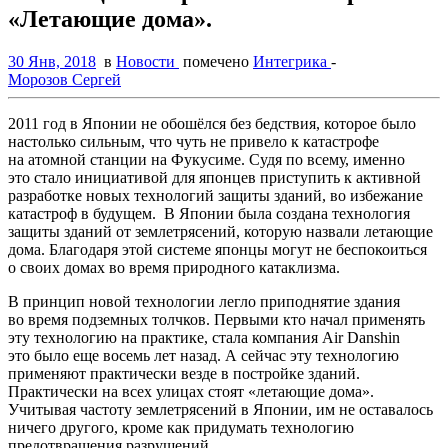
«Летающие дома».
30 Янв, 2018
в
Новости
помечено
Интегрика
-
Морозов Сергей
2011 год в Японии не обошёлся без бедствия, которое было
настолько сильным, что чуть не привело к катастрофе
на атомной станции на Фукусиме. Судя по всему, именно
это стало инициативой для японцев приступить к активной
разработке новых технологий защиты зданий, во избежание
катастроф в будущем. В Японии была создана технология
защиты зданий от землетрясений, которую назвали летающие
дома. Благодаря этой системе японцы могут не беспокоиться
о своих домах во время природного катаклизма.
В принцип новой технологии легло приподнятие здания
во время подземных толчков. Первыми кто начал применять
эту технологию на практике, стала компания Air Danshin
это было еще восемь лет назад. А сейчас эту технологию
применяют практически везде в постройке зданий.
Практически на всех улицах стоят «летающие дома».
Учитывая частоту землетрясений в Японии, им не оставалось
ничего другого, кроме как придумать технологию
предотвращения разрушений.