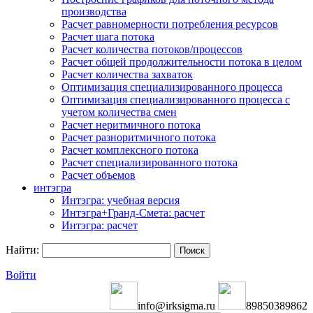
производства
Расчет равномерности потребления ресурсов
Расчет шага потока
Расчет количества потоков/процессов
Расчет общей продолжительности потока в целом
Расчет количества захваток
Оптимизация специализированного процесса
Оптимизация специализированного процесса с
учетом количества смен
Расчет неритмичного потока
Расчет разноритмичного потока
Расчет комплексного потока
Расчет специализированного потока
Расчет объемов
интэгра
Интэгра: учебная версия
Интэгра+Гранд-Смета: расчет
Интэгра: расчет
Найти:
Войти
info@irksigma.ru
89850389862