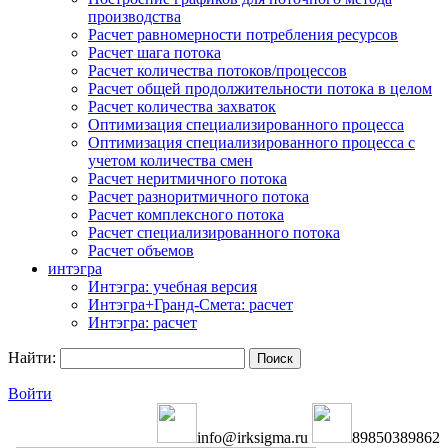
производства
Расчет равномерности потребления ресурсов
Расчет шага потока
Расчет количества потоков/процессов
Расчет общей продолжительности потока в целом
Расчет количества захваток
Оптимизация специализированного процесса
Оптимизация специализированного процесса с
учетом количества смен
Расчет неритмичного потока
Расчет разноритмичного потока
Расчет комплексного потока
Расчет специализированного потока
Расчет объемов
интэгра
Интэгра: учебная версия
Интэгра+Гранд-Смета: расчет
Интэгра: расчет
Найти:
Войти
info@irksigma.ru
89850389862