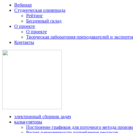
Вебинар
Студенческая олимпиада
Рейтинг
Бесценный склад
О проекте
О проекте
Творческая лаборатория преподавателей и эксперто
Контакты
электронный сборник задач
калькуляторы
Построение графиков для поточного метода произв
Расчет равномерности потребления ресурсов