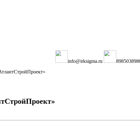
info@irksigma.ru
898503898
«АтлантСтройПроект»
нтСтройПроект»