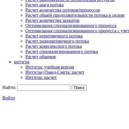
Расчет шага потока
Расчет количества потоков/процессов
Расчет общей продолжительности потока в целом
Расчет количества захваток
Оптимизация специализированного процесса
Оптимизация специализированного процесса с учет
Расчет неритмичного потока
Расчет разноритмичного потока
Расчет комплексного потока
Расчет специализированного потока
Расчет объемов
интэгра
Интэгра: учебная версия
Интэгра+Гранд-Смета: расчет
Интэгра: расчет
Найти:
Войти