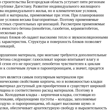
строительства Белгородская область уступает пяти регионам
спублике Дагестану. Развитие индивидуального жилищного
тва индивидуального жилья, но и климатические условия,
аний и материалы, применяемые при этом. При планировании
кие условия весьма благоприятные. Поэтому применяемые
местных строительных организаций. Рассмотрим применяемые
ячеистого бетона (пенобетон, газобетон, керамзитобетон,
есколько раз.
етонных блоков об-ладают высокими тепло и звукоизоляционными
 характеристик. Структура и поверхность блоков позволяет
уникаций,
 разрушению материала, при монтаже требуются дополнительные
обетона следующие: газосиликат хорошо впитывает влагу и
й сезон его не просушит; пенобетон чувствителен к циклам
н к солнечным лучам и паронепроницаем, а значит, придется
рпич является самым популярным материалом при
аническими свойствами кирпича, но и возможностью кладки
 материал доступный для приобретения и существует широкий
лщина и соответственно расход материалов. Поэтому в
. Колодцевая кладка – кирпичная кладка, состоящая из
тенками, образующими пустоты – колодцы, заполняемые
здухо- и паропроницаема, об-ладает высокими шумо- и
елки, обеспечивает архитектурную свободу и выразительность