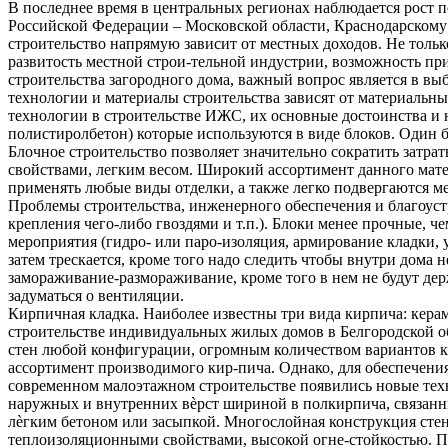
В последнее время в центральных регионах наблюдается рост 
Российской Федерации – Московской области, Краснодарскому 
строительство напрямую зависит от местных доходов. Не тольк
развитость местной строи-тельной индустрии, возможность п
строительства загородного дома, важный вопрос является в в
технологии и материалы строительства зависят от материаль
технологии в строительстве ИЖС, их основные достоинства и н
полистиролбетон) которые используются в виде блоков. Один бл
Блочное строительство позволяет значительно сократить затра
свойствами, легким весом. Широкий ассортимент данного матер
применять любые виды отделки, а также легко подвергаются м
Проблемы строительства, инженерного обеспечения и благоуст
крепления чего-либо гвоздями и т.п.). Блоки менее прочные, 
мероприятия (гидро- или паро-изоляция, армирование кладки, 
затем трескается, кроме того надо следить чтобы внутри дома
замораживание-размораживание, кроме того в нем не будут дер
задуматься о вентиляции.
Кирпичная кладка. Наиболее известны три вида кирпича: кер
строительстве индивидуальных жилых домов в Белгородской о
стен любой конфигурации, огромным количеством вариантов к
ассортимент производимого кир-пича. Однако, для обеспечения
современном малоэтажном строительстве появились новые техн
наружных и внутренних вѐрст шириной в полкирпича, связанн
лѐгким бетоном или засыпкой. Многослойная конструкция сте
теплоизоляционными свойствами, высокой огне-стойкостью. П