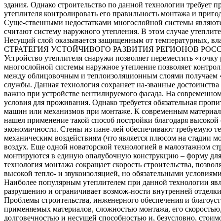
здания. Однако строительство по данной технологии требует 
утеплителя контролировать его правильность монтажа и приго
Суще-ственными недостатками многослойной системы являются
считают систему наружного утепления. В этом случае утеплит
Несущий слой оказывается защищенным от температурных, вл
СТРАТЕГИЯ УСТОЙЧИВОГО РАЗВИТИЯ РЕГИОНОВ РОС
Устройство утеплителя снаружи позволяет переместить «точку 
многослойной системы наружное утепление позволяет контроли
между облицовочным и теплоизоляционным слоями получаем «в
службы. Данная технология сохраняет на-званные достоинства
важно при устройстве вентилируемого фасада. На современно
условия для проживания. Однако требуется обязательная проп
машин или механизмов при монтаже. К современным материала
нашел применение такой способ постройки благодаря высокой с
экономичности. Стены из пане-лей обеспечивают требуемую те
механическим воздействиям (что является плюсом на стадии мо
воздух. Еще одной новаторской технологией в малоэтажном стр
монтируются в единую опалубочную конструкцию – форму для 
технология монтажа сокращает скорость строительства, позвол
высокой тепло- и звукоизоляцией, но обязательными условиями
Наиболее популярным утеплителем при данной технологии явля
разрушению и ограничивает возмож-ности внутренней отделки 
Проблемы строительства, инженерного обеспечения и благоуст
применяемых материалов, сложностью монтажа, его скоростью
долговечностью и несущей способностью и, безусловно, стоим