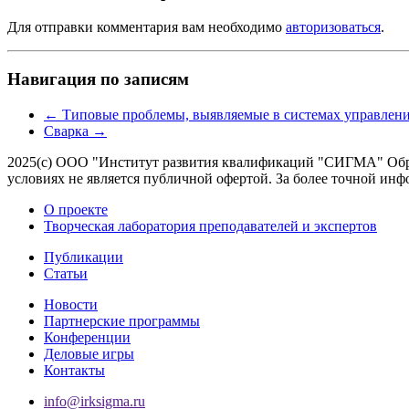
Для отправки комментария вам необходимо
авторизоваться
.
Навигация по записям
←
Типовые проблемы, выявляемые в системах управлени
Сварка
→
2025(с) ООО "Институт развития квалификаций "СИГМА" Обра
условиях не является публичной офертой. За более точной 
О проекте
Творческая лаборатория преподавателей и экспертов
Публикации
Статьи
Новости
Партнерские программы
Конференции
Деловые игры
Контакты
info@irksigma.ru