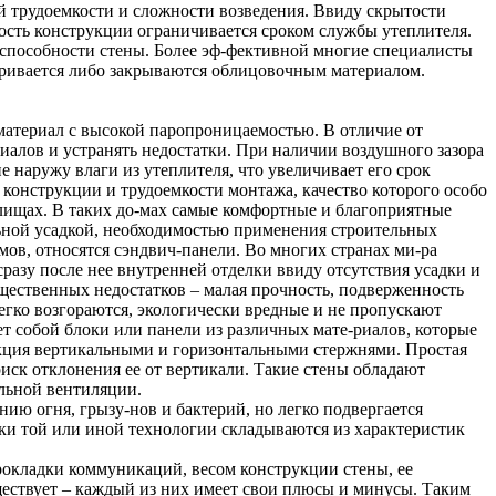
й трудоемкости и сложности возведения. Ввиду скрытости
ость конструкции ограничивается сроком службы утеплителя.
способности стены. Более эф-фективной многие специалисты
туривается либо закрываются облицовочным материалом.
 материал с высокой паропроницаемостью. В отличие от
иалов и устранять недостатки. При наличии воздушного зазора
наружу влаги из утеплителя, что увеличивает его срок
конструкции и трудоемкости монтажа, качество которого особо
лищах. В таких до-мах самые комфортные и благоприятные
льной усадкой, необходимостью применения строительных
в, относятся сэндвич-панели. Во многих странах ми-ра
разу после нее внутренней отделки ввиду отсутствия усадки и
щественных недостатков – малая прочность, подверженность
егко возгораются, экологически вредные и не пропускают
ет собой блоки или панели из различных мате-риалов, которые
кция вертикальными и горизонтальными стержнями. Простая
иск отклонения ее от вертикали. Такие стены обладают
ельной вентиляции.
ю огня, грызу-нов и бактерий, но легко подвергается
ки той или иной технологии складываются из характеристик
рокладки коммуникаций, весом конструкции стены, ее
ществует – каждый из них имеет свои плюсы и минусы. Таким