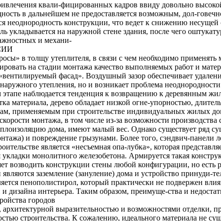
привлечения квали-фицированных кадров ввиду довольно высоко
дность в дальнейшем не предоставляется возможным, дол-говечн
 неоднородность конструкции, что ведет к снижению несущей 
ель укладывается на наружной стене здания, после чего оштука
ажностных и механи-
СИИ
росы» в толщу утеплителя, в связи с чем необходимо применять
ровать на стадии монтажа качество выполняемых работ и матер
ентилируемый фасад». Воздушный зазор обеспечивает удаление 
 наружного утепления, но и возникает проблема неоднородности 
м этапе наблюдается тенденция к возвращению к деревянным жи
итка материала, дерево обладает низкой огне-упорностью, длите
м, применяемым при строительстве индивидуальных жилых домо
корости монтажа, в том числе из-за возможности производства с
плоизоляцию дома, имеют малый вес. Однако существует ряд су
нтажа) и повреждение грызунами. Более того, сэндвич-панели л
оительстве является «несъемная опа-лубка», которая представля
укладки монолитного железобетона. Армируется такая констру
яет возводить конструкции стены любой конфигурации, но есть р
 являются заземление (зануление) дома и устройство принуди-т
ется пенополистирол, который практически не подвержен влияни
и дизайна интерьера. Таким образом, преимуще-ства и недостат
ройства городов
, архитектурной выразительностью и возможностями отделки, п
остью строительства. К сожалению, идеального материала не су