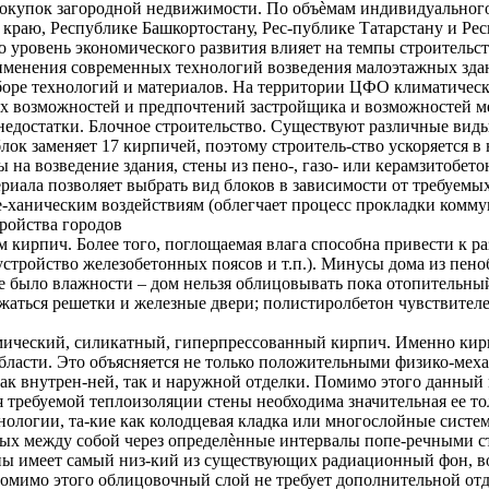
покупок загородной недвижимости. По объѐмам индивидуального 
краю, Республике Башкортостану, Рес-публике Татарстану и Ре
о уровень экономического развития влияет на темпы строительс
рименения современных технологий возведения малоэтажных зд
ыборе технологий и материалов. На территории ЦФО климатичес
ных возможностей и предпочтений застройщика и возможностей 
едостатки. Блочное строительство. Существуют различные виды 
ок заменяет 17 кирпичей, поэтому строитель-ство ускоряется в н
ты на возведение здания, стены из пено-, газо- или керамзитоб
иала позволяет выбрать вид блоков в зависимости от требуемых
е-ханическим воздействиям (облегчает процесс прокладки комм
ройства городов
чем кирпич. Более того, поглощаемая влага способна привести к
устройство железобетонных поясов и т.п.). Минусы дома из пен
 не было влажности – дом нельзя облицовывать пока отопительны
жаться решетки и железные двери; полистиролбетон чувствителе
амический, силикатный, гиперпрессованный кирпич. Именно ки
бласти. Это объясняется не только положительными физико-мех
ак внутрен-ней, так и наружной отделки. Помимо этого данный
 требуемой теплоизоляции стены необходима значительная ее то
ологии, та-кие как колодцевая кладка или многослойные системы
ых между собой через определѐнные интервалы попе-речными с
ны имеет самый низ-кий из существующих радиационный фон, во
омимо этого облицовочный слой не требует дополнительной отд