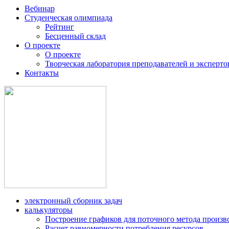
Вебинар
Студенческая олимпиада
Рейтинг
Бесценный склад
О проекте
О проекте
Творческая лаборатория преподавателей и эксперто
Контакты
электронный сборник задач
калькуляторы
Построение графиков для поточного метода произв
Расчет равномерности потребления ресурсов