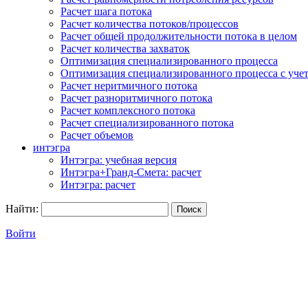
Расчет шага потока
Расчет количества потоков/процессов
Расчет общей продолжительности потока в целом
Расчет количества захваток
Оптимизация специализированного процесса
Оптимизация специализированного процесса с учет
Расчет неритмичного потока
Расчет разноритмичного потока
Расчет комплексного потока
Расчет специализированного потока
Расчет объемов
интэгра
Интэгра: учебная версия
Интэгра+Гранд-Смета: расчет
Интэгра: расчет
Найти:
Войти