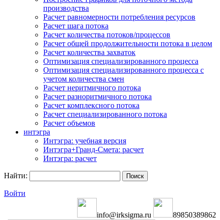
производства
Расчет равномерности потребления ресурсов
Расчет шага потока
Расчет количества потоков/процессов
Расчет общей продолжительности потока в целом
Расчет количества захваток
Оптимизация специализированного процесса
Оптимизация специализированного процесса с
учетом количества смен
Расчет неритмичного потока
Расчет разноритмичного потока
Расчет комплексного потока
Расчет специализированного потока
Расчет объемов
интэгра
Интэгра: учебная версия
Интэгра+Гранд-Смета: расчет
Интэгра: расчет
Найти:
Войти
info@irksigma.ru
89850389862