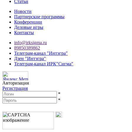
Статьи
Новости
Партнерские программы
Конференции
Деловые игры
Контакты
info@irksigma.ru
89850389862
Телеграм-канал "Интэгра"
Дзен "Интэгра"
Телеграм-канал ИРК"Сигма"
Авторизация
Регистрация
*
*