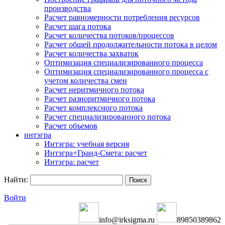
производства
Расчет равномерности потребления ресурсов
Расчет шага потока
Расчет количества потоков/процессов
Расчет общей продолжительности потока в целом
Расчет количества захваток
Оптимизация специализированного процесса
Оптимизация специализированного процесса с
учетом количества смен
Расчет неритмичного потока
Расчет разноритмичного потока
Расчет комплексного потока
Расчет специализированного потока
Расчет объемов
интэгра
Интэгра: учебная версия
Интэгра+Гранд-Смета: расчет
Интэгра: расчет
Найти:
Войти
info@irksigma.ru
89850389862