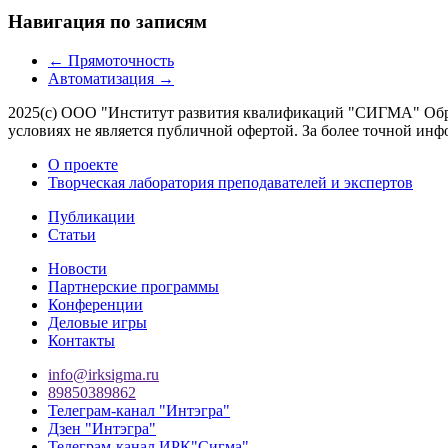
Навигация по записям
←
Прямоточность
Автоматизация
→
2025(с) ООО "Институт развития квалификаций "СИГМА" Обра
условиях не является публичной офертой. За более точной 
О проекте
Творческая лаборатория преподавателей и экспертов
Публикации
Статьи
Новости
Партнерские программы
Конференции
Деловые игры
Контакты
info@irksigma.ru
89850389862
Телеграм-канал "Интэгра"
Дзен "Интэгра"
Телеграм-канал ИРК"Сигма"