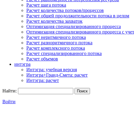
Расчет шага потока
Расчет количества потоков/процессов
Расчет общей продолжительности потока в целом
Расчет количества захваток
Оптимизация специализированного процесса
Оптимизация специализированного процесса с учет
Расчет неритмичного потока
Расчет разноритмичного потока
Расчет комплексного потока
Расчет специализированного потока
Расчет объемов
интэгра
Интэгра: учебная версия
Интэгра+Гранд-Смета: расчет
Интэгра: расчет
Найти:
Войти