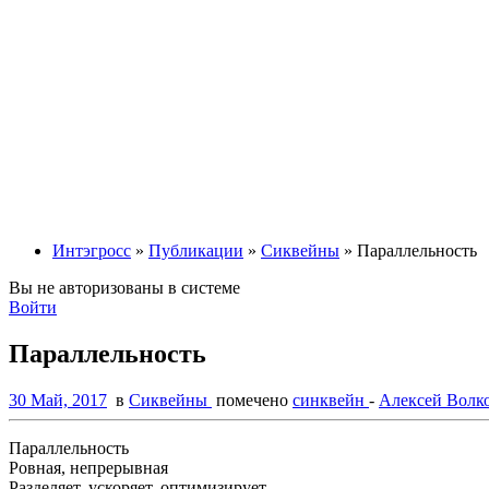
Интэгросс
»
Публикации
»
Сиквейны
» Параллельность
Вы не авторизованы в системе
Войти
Параллельность
30 Май, 2017
в
Сиквейны
помечено
синквейн
-
Алексей Волк
Параллельность
Ровная, непрерывная
Разделяет, ускоряет, оптимизирует