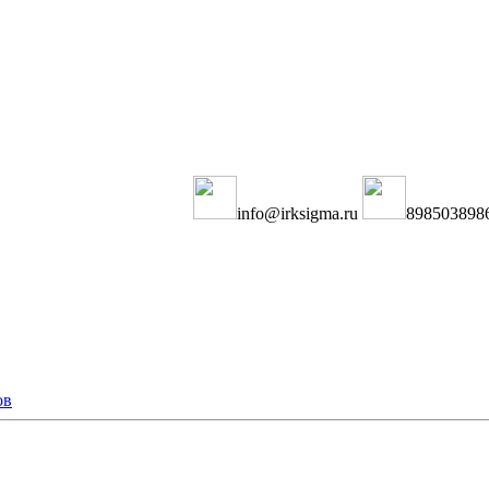
info@irksigma.ru
898503898
ов