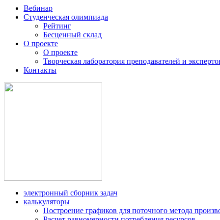
Вебинар
Студенческая олимпиада
Рейтинг
Бесценный склад
О проекте
О проекте
Творческая лаборатория преподавателей и эксперто
Контакты
электронный сборник задач
калькуляторы
Построение графиков для поточного метода произв
Расчет равномерности потребления ресурсов