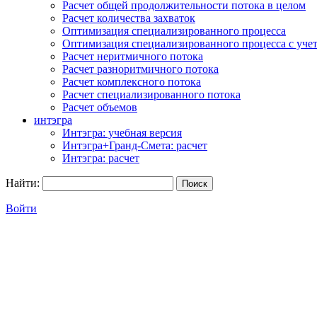
Расчет общей продолжительности потока в целом
Расчет количества захваток
Оптимизация специализированного процесса
Оптимизация специализированного процесса с учет
Расчет неритмичного потока
Расчет разноритмичного потока
Расчет комплексного потока
Расчет специализированного потока
Расчет объемов
интэгра
Интэгра: учебная версия
Интэгра+Гранд-Смета: расчет
Интэгра: расчет
Найти:
Войти