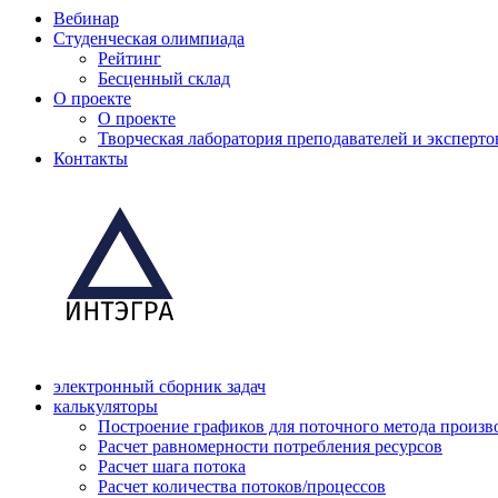
Вебинар
Студенческая олимпиада
Рейтинг
Бесценный склад
О проекте
О проекте
Творческая лаборатория преподавателей и эксперто
Контакты
электронный сборник задач
калькуляторы
Построение графиков для поточного метода произв
Расчет равномерности потребления ресурсов
Расчет шага потока
Расчет количества потоков/процессов